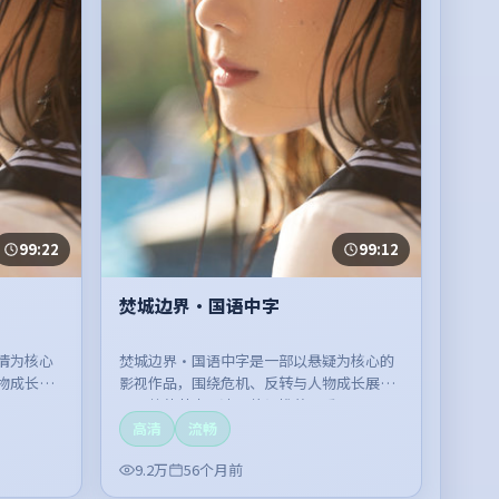
99:22
99:12
焚城边界·国语中字
情为核心
焚城边界·国语中字是一部以悬疑为核心的
物成长展
影视作品，围绕危机、反转与人物成长展
。
开，整体节奏紧凑，值得推荐观看。
高清
流畅
9.2万
56个月前