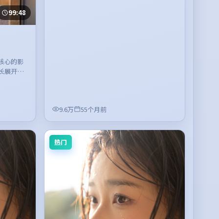
99:48
核心的影
长展开，
9.6万
55个月前
热门