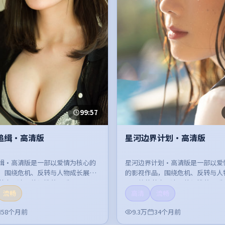
99:57
追缉·高清版
星河边界计划·高清版
缉·高清版是一部以爱情为核心的
星河边界计划·高清版是一部以爱
，围绕危机、反转与人物成长展
的影视作品，围绕危机、反转与人
节奏紧凑，值得推荐观看。
开，整体节奏紧凑，值得推荐观看
流畅
高清
流畅
58个月前
9.3万
34个月前