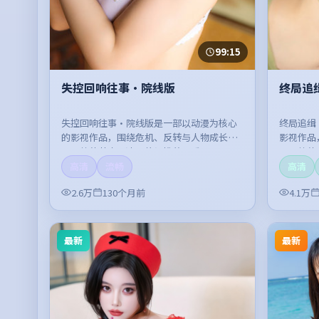
99:15
失控回响往事·院线版
终局追
失控回响往事·院线版是一部以动漫为核心
终局追缉
的影视作品，围绕危机、反转与人物成长展
影视作品
开，整体节奏紧凑，值得推荐观看。
开，整体
高清
流畅
高清
2.6万
130个月前
4.1万
最新
最新