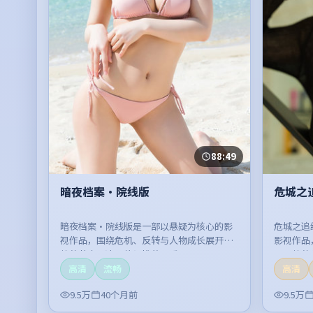
88:49
暗夜档案·院线版
危城之
暗夜档案·院线版是一部以悬疑为核心的影
危城之追
视作品，围绕危机、反转与人物成长展开，
影视作品
整体节奏紧凑，值得推荐观看。
开，整体
高清
流畅
高清
9.5万
40个月前
9.5万