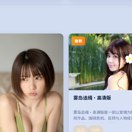
最新
雾岛追缉·高清版
雾岛追缉·高清版是一部以爱情为
视作品，围绕危机、反转与人物成
整体节奏紧凑，值得推荐观看。
高清
流畅