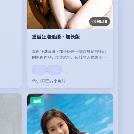
99:56
重返狂潮追缉·加长版
重返狂潮追缉·加长版是一部以悬疑为核心
的影视作品，围绕危机、反转与人物成长展
开，整体节奏紧凑，值得推荐观看。
高清
流畅
9.7万
77个月前
最新