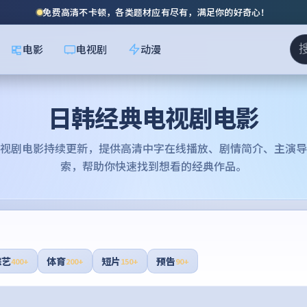
免费高清不卡顿，各类题材应有尽有，满足你的好奇心！
电影
电视剧
动漫
日韩经典电视剧电影
视剧电影
持续更新，提供高清中字在线播放、剧情简介、主演导
索，帮助你快速找到想看的经典作品。
综艺
体育
短片
预告
400+
200+
150+
90+