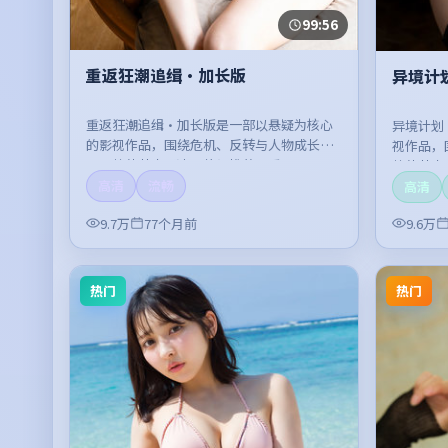
99:56
重返狂潮追缉·加长版
异境计
重返狂潮追缉·加长版是一部以悬疑为核心
异境计划
的影视作品，围绕危机、反转与人物成长展
视作品，
开，整体节奏紧凑，值得推荐观看。
整体节奏
高清
流畅
高清
9.7万
77个月前
9.6万
热门
热门