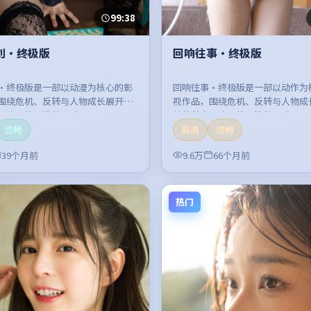
99:38
划·终极版
回响往事·终极版
·终极版是一部以动漫为核心的影
回响往事·终极版是一部以动作为
围绕危机、反转与人物成长展开，
视作品，围绕危机、反转与人物成
紧凑，值得推荐观看。
整体节奏紧凑，值得推荐观看。
流畅
高清
流畅
39个月前
9.6万
66个月前
热门